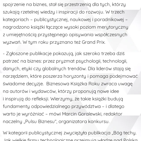
spojrzenie na biznes, stał się przestrzenią dla tych, którzy
szukają rzetelnej wiedzy i inspiracji do rozwoju. W trzech
kategoriach – publicystycznej, naukowej i poradnikowej –
nagrodzono książki łączące wysoki poziom merytoryczny
z umiejętnością przystępnego opisywania współczesnych
wyzwań. W tym roku przyznano też Grand Prix.
- Zgłoszone publikacje pokazują, jak szeroko trzeba dziś
patrzeć na biznes: przez pryzmat psychologii, technologii,
danych, etyki czy globalnych trendów. Dla liderów stają się
narzędziem, które poszerza horyzonty i pomaga podejmować
świadome decyzje. Biznesowa Książka Roku zwraca uwagę
na autorów i wydawców, którzy proponują nowe idee
i inspirują do refleksji. Wierzymy, że takie książki budują
fundamenty odpowiedzialnego przywództwa – i dlatego
warto je wyróżniać – mówi Marcin Goralewski, redaktor
naczelny „Pulsu Biznesu”, organizatora konkursu.
W kategorii publicystycznej zwyciężyła publikacja „Bóg techy.
Jak wielkie firmy technologiczne przejmują władzę nad Polską