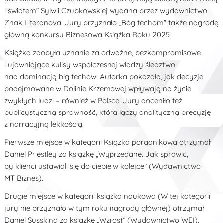
i światem” Sylwii Czubkowskiej wydana przez wydawnictwo
Znak Literanova. Jury przyznało „Bóg techom” także nagrodę
główną konkursu Biznesowa Książka Roku 2025
Książka zdobyła uznanie za odważne, bezkompromisowe
i ujawniające kulisy współczesnej władzy śledztwo
nad dominacją big techów. Autorka pokazała, jak decyzje
podejmowane w Dolinie Krzemowej wpływają na życie
zwykłych ludzi – również w Polsce. Jury doceniło też
publicystyczną sprawność, która łączy analityczną precyzję
z narracyjną lekkością.
Pierwsze miejsce w kategorii Książka poradnikowa otrzymał
Daniel Priestley za książkę „Wyprzedane. Jak sprawić,
by klienci ustawiali się do ciebie w kolejce” (Wydawnictwo
MT Biznes).
Drugie miejsce w kategorii książka naukowa (W tej kategorii
jury nie przyznało w tym roku nagrody głównej) otrzymał
Daniel Susskind za książkę „Wzrost” (Wydawnictwo WEI).